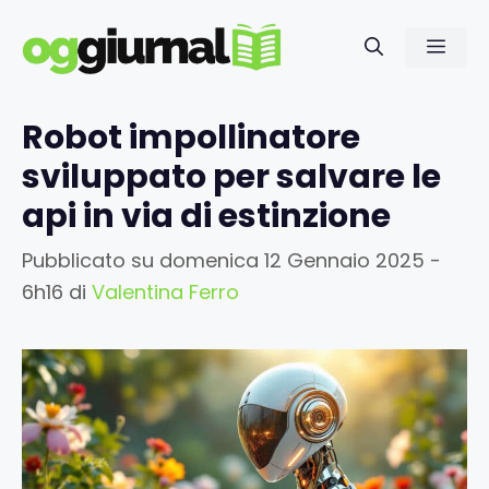
Vai
al
Men
contenuto
Robot impollinatore
sviluppato per salvare le
api in via di estinzione
Pubblicato su
domenica 12 Gennaio 2025 -
6h16
di
Valentina Ferro