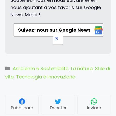
Soutenez-nous en nous suivant et en
nous ajoutant à vos favoris sur Google
News. Merci !
Suivez-nous sur Google News
Categorie
Ambiente e Sostenibilità
,
La natura
,
Stile di
vita
,
Tecnologia e Innovazione
Pubblicare
Tweeter
Inviare