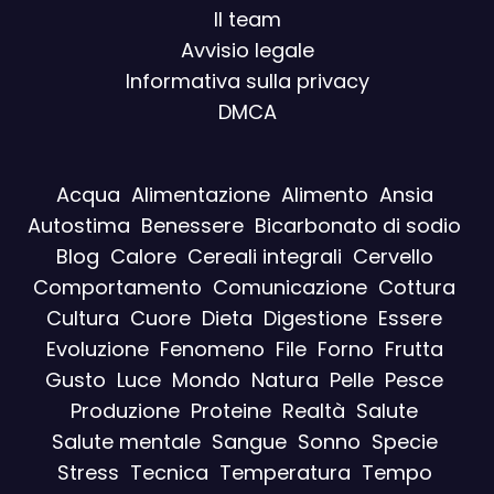
Il team
Avvisio legal
e
Informativa sulla privacy
DMCA
Acqua
Alimentazione
Alimento
Ansia
Autostima
Benessere
Bicarbonato di sodio
Blog
Calore
Cereali integrali
Cervello
Comportamento
Comunicazione
Cottura
Cultura
Cuore
Dieta
Digestione
Essere
Evoluzione
Fenomeno
File
Forno
Frutta
Gusto
Luce
Mondo
Natura
Pelle
Pesce
Produzione
Proteine
Realtà
Salute
Salute mentale
Sangue
Sonno
Specie
Stress
Tecnica
Temperatura
Tempo