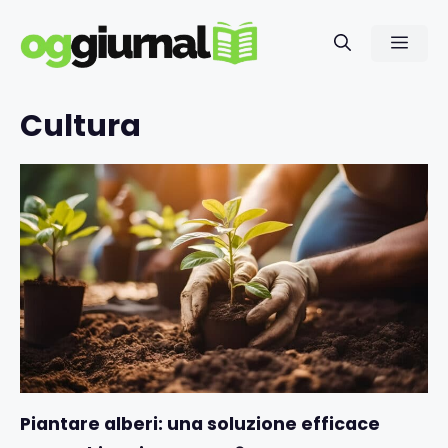
Vai
al
Men
contenuto
Cultura
Piantare alberi: una soluzione efficace