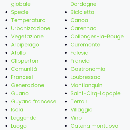
globale
Dordogne
Specie
Bicicletta
Temperatura
Canoa
Urbanizzazione
Carennac
Vegetazione
Collonges-la-Rouge
Arcipelago
Curemonte
Atollo
Falesia
Clipperton
Francia
Comunità
Gastronomia
Francesi
Loubressac
Generazione
Monflanquin
Guano
Saint-Cirq-Lapopie
Guyana francese
Terroir
Isola
Villaggio
Leggenda
Vino
Luogo
Catena montuosa