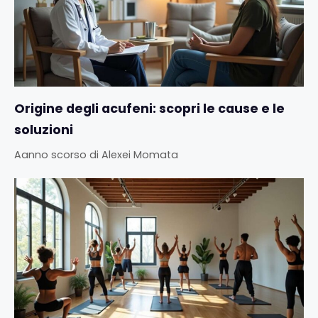
Origine degli acufeni: scopri le cause e le
soluzioni
Aanno scorso
di
Alexei Momata