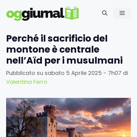
Vai
al
Men
contenuto
Perché il sacrificio del
montone è centrale
nell’Aïd per i musulmani
Pubblicato su
sabato 5 Aprile 2025 - 7h07
di
Valentina Ferro