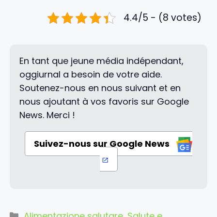
4.4/5 - (8 votes)
En tant que jeune média indépendant,
oggiurnal a besoin de votre aide.
Soutenez-nous en nous suivant et en
nous ajoutant à vos favoris sur Google
News. Merci !
Suivez-nous sur Google News
Categorie
Alimentazione salutare
,
Salute e