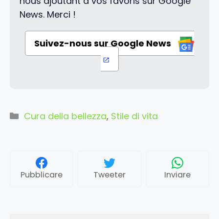
nous ajoutant à vos favoris sur Google
News. Merci !
Suivez-nous sur Google News
Categorie
Cura della bellezza
,
Stile di vita
Pubblicare
Tweeter
Inviare