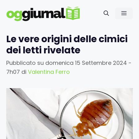
Vai
al
Men
contenuto
Le vere origini delle cimici
dei letti rivelate
Pubblicato su
domenica 15 Settembre 2024 -
7h07
di
Valentina Ferro