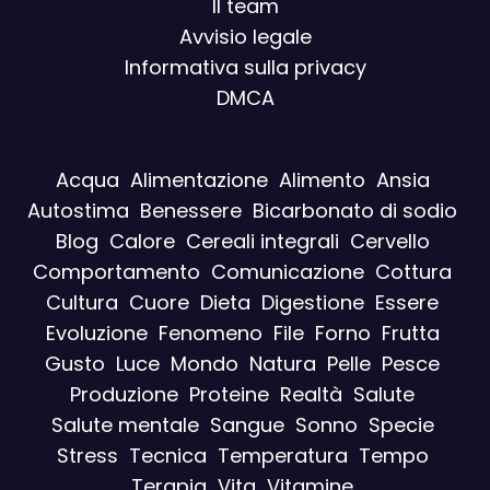
Il team
Avvisio legal
e
Informativa sulla privacy
DMCA
Acqua
Alimentazione
Alimento
Ansia
Autostima
Benessere
Bicarbonato di sodio
Blog
Calore
Cereali integrali
Cervello
Comportamento
Comunicazione
Cottura
Cultura
Cuore
Dieta
Digestione
Essere
Evoluzione
Fenomeno
File
Forno
Frutta
Gusto
Luce
Mondo
Natura
Pelle
Pesce
Produzione
Proteine
Realtà
Salute
Salute mentale
Sangue
Sonno
Specie
Stress
Tecnica
Temperatura
Tempo
Terapia
Vita
Vitamine