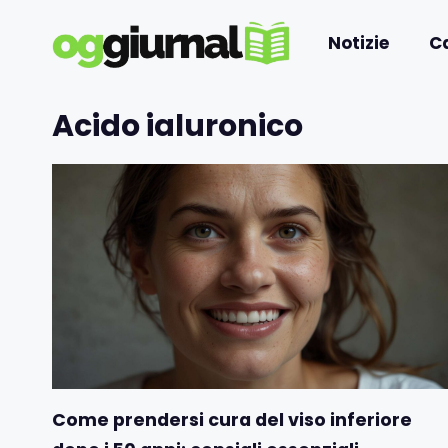
Vai
al
Notizie
C
contenuto
Acido ialuronico
Come prendersi cura del viso inferiore