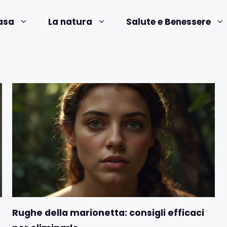
asa
La natura
Salute e Benessere
Rughe della marionetta: consigli efficaci