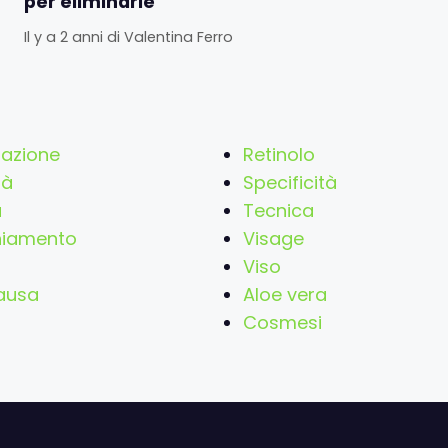
per eliminarle
Il y a 2 anni
di
Valentina Ferro
tazione
Retinolo
tà
Specificità
a
Tecnica
hiamento
Visage
Viso
ausa
Aloe vera
Cosmesi