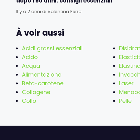
dopo i 50 anni: consigli essenziali
Il y a 2 anni
di
Valentina Ferro
À voir aussi
Acidi grassi essenziali
Disidra
Acido
Elastici
Acqua
Elastin
Alimentazione
Invecc
Beta-carotene
Laser
Collagene
Menop
Collo
Pelle