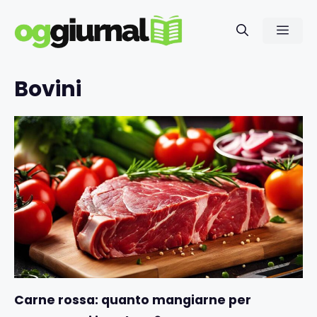
Vai
al
Men
contenuto
Bovini
Carne rossa: quanto mangiarne per