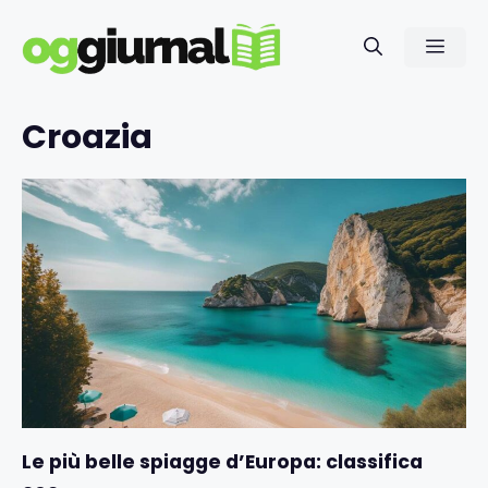
Vai
al
Men
contenuto
Croazia
Le più belle spiagge d’Europa: classifica