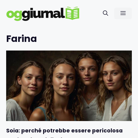
Vai
al
Men
contenuto
Farina
Soia: perché potrebbe essere pericolosa