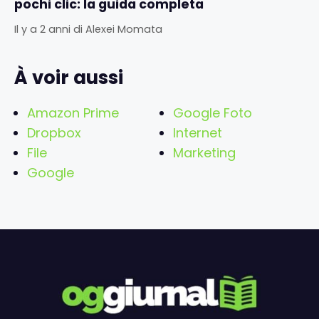
pochi clic: la guida completa
Il y a 2 anni
di
Alexei Momata
À voir aussi
Amazon Prime
Google Foto
Dropbox
Internet
File
Marketing
Google