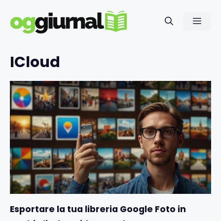
Vai
al
Men
contenuto
ICloud
Esportare la tua libreria Google Foto in