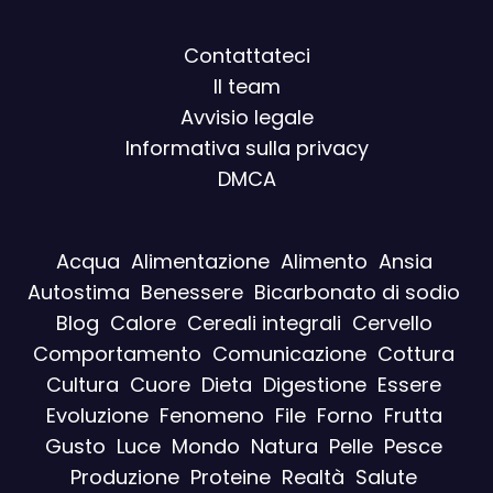
Contattateci
Il team
Avvisio legal
e
Informativa sulla privacy
DMCA
Acqua
Alimentazione
Alimento
Ansia
Autostima
Benessere
Bicarbonato di sodio
Blog
Calore
Cereali integrali
Cervello
Comportamento
Comunicazione
Cottura
Cultura
Cuore
Dieta
Digestione
Essere
Evoluzione
Fenomeno
File
Forno
Frutta
Gusto
Luce
Mondo
Natura
Pelle
Pesce
Produzione
Proteine
Realtà
Salute