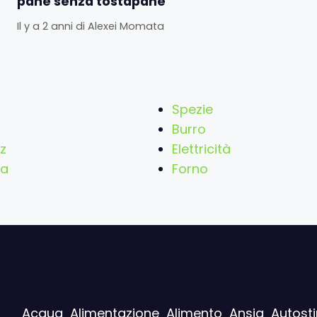
pane senza tostapane
Il y a 2 anni
di
Alexei Momata
Spezie
Burro
z
Elettricità
ia
Forno
Acqua
Alimentazione
Alimento
Ansia
Autost