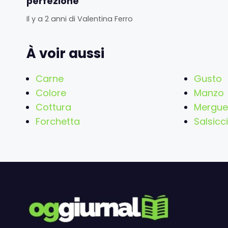
perfezione
Il y a 2 anni
di
Valentina Ferro
À voir aussi
Carne
Gusto
Colore
Manzo
Cottura
Mergue
Forchetta
Salsicc