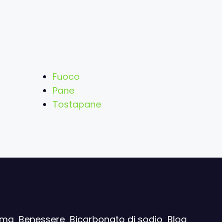
Fuoco
Pane
Tostapane
ima
Benessere
Bicarbonato di sodio
Blog