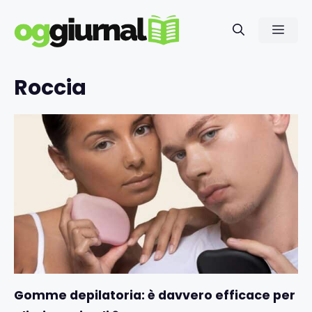
Vai
al
Men
contenuto
Roccia
Gomme depilatoria: è davvero efficace per