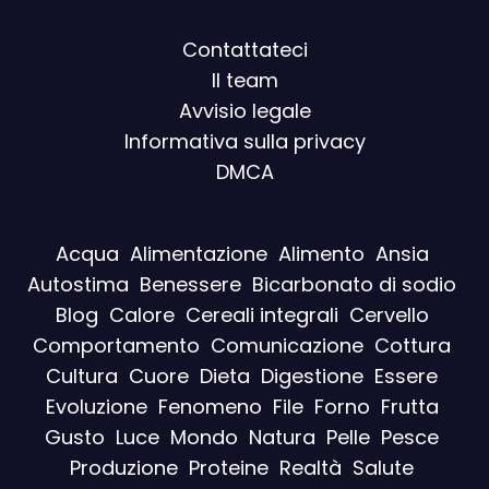
Contattateci
Il team
Avvisio legal
e
Informativa sulla privacy
DMCA
Acqua
Alimentazione
Alimento
Ansia
Autostima
Benessere
Bicarbonato di sodio
Blog
Calore
Cereali integrali
Cervello
Comportamento
Comunicazione
Cottura
Cultura
Cuore
Dieta
Digestione
Essere
Evoluzione
Fenomeno
File
Forno
Frutta
Gusto
Luce
Mondo
Natura
Pelle
Pesce
Produzione
Proteine
Realtà
Salute