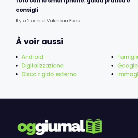
foto con lo smartphone: guida pratica e
consigli
Il y a 2 anni
di
Valentina Ferro
À voir aussi
Android
Famigli
Digitalizzazione
Google
Disco rigido esterno
Immagi