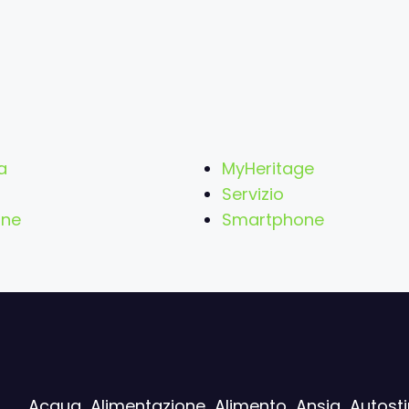
a
MyHeritage
Servizio
ne
Smartphone
Acqua
Alimentazione
Alimento
Ansia
Autost