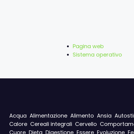
Pagina web
Sistema operativo
Acqua
Alimentazione
Alimento
Ansia
Autost
Calore
Cereali integrali
Cervello
Comportam
Cuore
Dieta
Digestione
Essere
Evoluzione
F