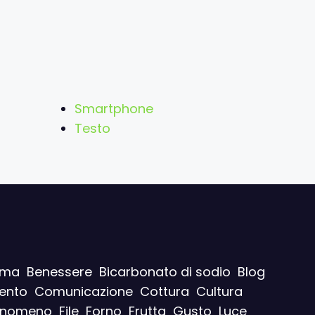
Smartphone
Testo
ima
Benessere
Bicarbonato di sodio
Blog
ento
Comunicazione
Cottura
Cultura
enomeno
File
Forno
Frutta
Gusto
Luce