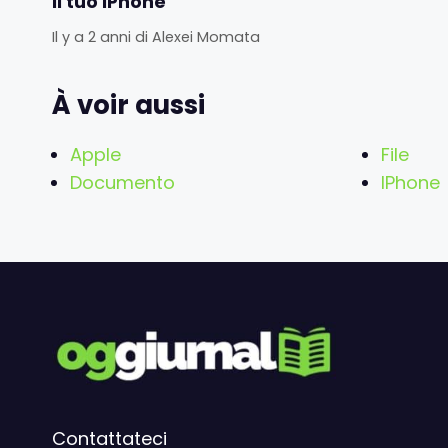
il tuo iPhone
Il y a 2 anni
di
Alexei Momata
À voir aussi
Apple
File
Documento
IPhone
Contattateci