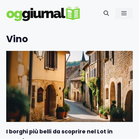
Vai
al
Men
contenuto
Vino
I borghi più belli da scoprire nel Lot in