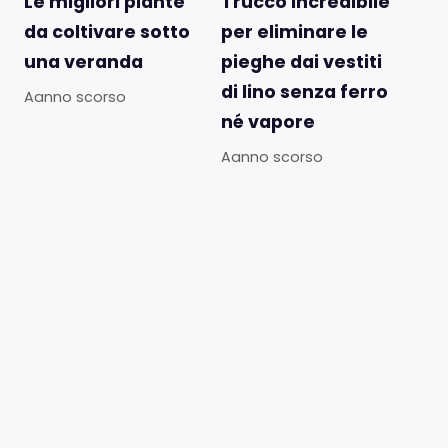
Le migliori piante
Trucco incredibile
da coltivare sotto
per eliminare le
una veranda
pieghe dai vestiti
di lino senza ferro
Aanno scorso
né vapore
Aanno scorso