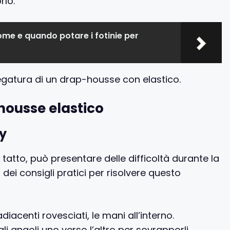
rlo.
me e quando potare i fotinie per
iegatura di un drap-housse con elastico.
housse elastico
ey
l tatto, può presentare delle difficoltà durante la
 dei consigli pratici per risolvere questo
iacenti rovesciati, le mani all’interno.
li angoli uno verso l’altro per sovrapporli,