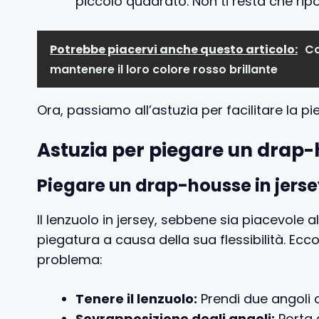
piccolo quadrato. Non ti resta che ripo
Potrebbe piacervi anche questo articolo:
Co
mantenere il loro colore rosso brillante
Ora, passiamo all’astuzia per facilitare la p
Astuzia per piegare un drap-
Piegare un drap-housse in jers
Il lenzuolo in jersey, sebbene sia piacevole a
piegatura a causa della sua flessibilità. Ecco
problema:
Tenere il lenzuolo:
Prendi due angoli ad
Sovrapposizione degli angoli:
Porta g