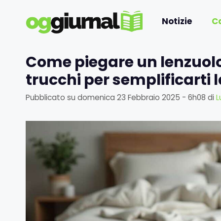
Vai
al
Notizie
C
contenuto
Come piegare un lenzuolo 
trucchi per semplificarti l
Pubblicato su
domenica 23 Febbraio 2025 - 6h08
di
L