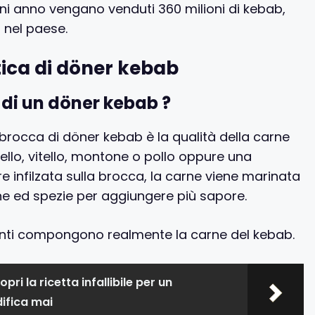
ogni anno vengano venduti 360 milioni di kebab,
 nel paese.
tica di döner kebab
 di un döner kebab ?
 brocca di döner kebab è la qualità della carne
nello, vitello, montone o pollo oppure una
e infilzata sulla brocca, la carne viene marinata
che ed spezie per aggiungere più sapore.
enti compongono realmente la carne del kebab.
opri la ricetta infallibile per un
difica mai