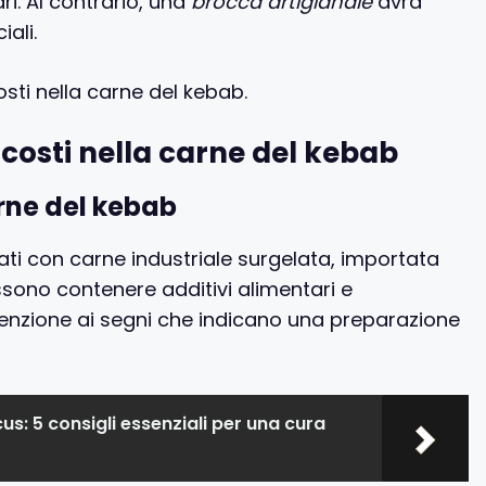
ri. Al contrario, una
brocca artigianale
avrà
iali.
sti nella carne del kebab.
scosti nella carne del kebab
arne del kebab
ti con carne industriale surgelata, importata
ssono contenere additivi alimentari e
ttenzione ai segni che indicano una preparazione
cus: 5 consigli essenziali per una cura