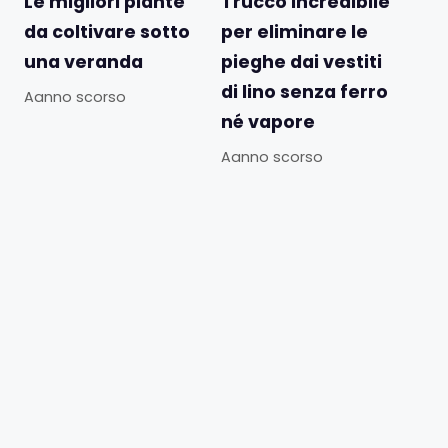
Le migliori piante
Trucco incredibile
da coltivare sotto
per eliminare le
una veranda
pieghe dai vestiti
di lino senza ferro
Aanno scorso
né vapore
Aanno scorso