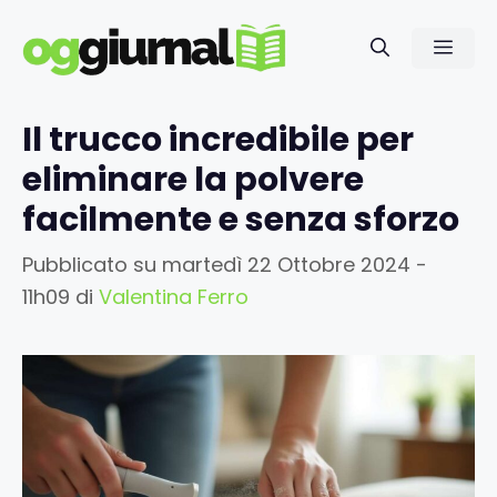
Vai
al
Men
contenuto
Il trucco incredibile per
eliminare la polvere
facilmente e senza sforzo
Pubblicato su
martedì 22 Ottobre 2024 -
11h09
di
Valentina Ferro