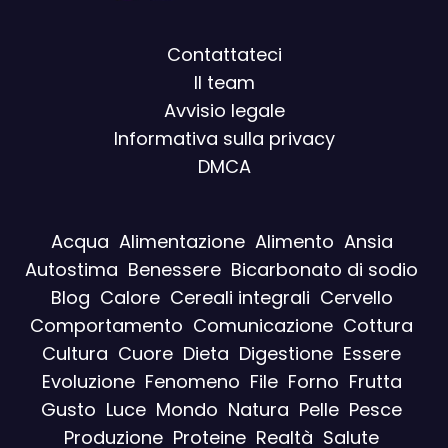
Contattateci
Il team
Avvisio legal
e
Informativa sulla privacy
DMCA
Acqua
Alimentazione
Alimento
Ansia
Autostima
Benessere
Bicarbonato di sodio
Blog
Calore
Cereali integrali
Cervello
Comportamento
Comunicazione
Cottura
Cultura
Cuore
Dieta
Digestione
Essere
Evoluzione
Fenomeno
File
Forno
Frutta
Gusto
Luce
Mondo
Natura
Pelle
Pesce
Produzione
Proteine
Realtà
Salute