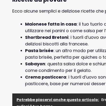
Ecco alcune semplici e deliziose ricette che
Maionese fatta in casa
: il tuo tuor
utilizzare nei panini o come salsa per l
Shortbread Bretoni
: i tuorli d’uovo 
deliziosi biscotti alla francese.
Pasta brisée
: un altro modo per utiliz
pasta brisée, perfetta per quiches o to
Sabayon
: questa salsa dolce e schiu
come condimento per il gelato.
Crema pasticcera
: i tuorli d’uovo s
pasticcere, base per numerosi dessert
Potrebbe piacervi anche questo articolo:
Er