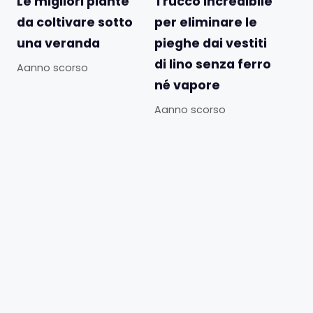
Le migliori piante
Trucco incredibile
da coltivare sotto
per eliminare le
una veranda
pieghe dai vestiti
di lino senza ferro
Aanno scorso
né vapore
Aanno scorso