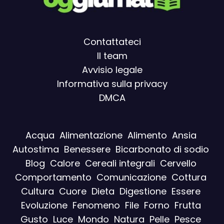
Contattateci
Il team
Avvisio legal
e
Informativa sulla privacy
DMCA
Acqua
Alimentazione
Alimento
Ansia
Autostima
Benessere
Bicarbonato di sodio
Blog
Calore
Cereali integrali
Cervello
Comportamento
Comunicazione
Cottura
Cultura
Cuore
Dieta
Digestione
Essere
Evoluzione
Fenomeno
File
Forno
Frutta
Gusto
Luce
Mondo
Natura
Pelle
Pesce