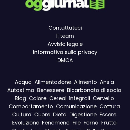
Contattateci
Il team
Avvisio legal
e
Informativa sulla privacy
DMCA
Acqua
Alimentazione
Alimento
Ansia
Autostima
Benessere
Bicarbonato di sodio
Blog
Calore
Cereali integrali
Cervello
Comportamento
Comunicazione
Cottura
Cultura
Cuore
Dieta
Digestione
Essere
Evoluzione
Fenomeno
File
Forno
Frutta