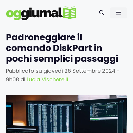
Vai
al
Men
contenuto
Padroneggiare il
comando DiskPart in
pochi semplici passaggi
Pubblicato su
giovedì 26 Settembre 2024 -
9h08
di
Lucia Vischerelli