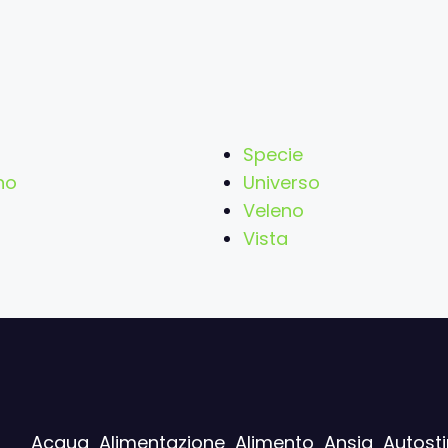
a
Specie
no
Universo
Veleno
Vista
Acqua
Alimentazione
Alimento
Ansia
Autost