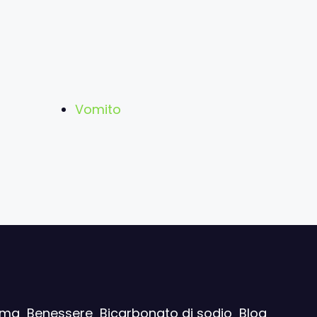
Vomito
ima
Benessere
Bicarbonato di sodio
Blog