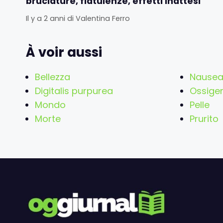
bruciature, flatulenze, effetti inattesi
Il y a 2 anni
di
Valentina Ferro
À voir aussi
Bellezza
Nause
Digitalis purpurea
Ossige
Mondo
Pelle
Morte
Prurito