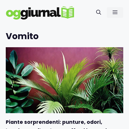
Vai
al
Men
contenuto
Vomito
Piante sorprendenti: punture, odori,