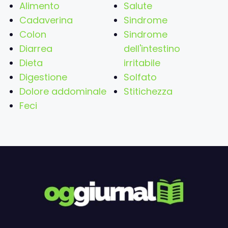
Alimento
Salute
Cadaverina
Sindrome
Colon
Sindrome
Diarrea
dell'intestino
Dieta
irritabile
Digestione
Solfato
Dolore addominale
Stitichezza
Feci