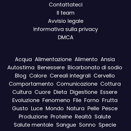
Contattateci
Il team
Avvisio legal
e
Informativa sulla privacy
DMCA
Acqua
Alimentazione
Alimento
Ansia
Autostima
Benessere
Bicarbonato di sodio
Blog
Calore
Cereali integrali
Cervello
Comportamento
Comunicazione
Cottura
Cultura
Cuore
Dieta
Digestione
Essere
Evoluzione
Fenomeno
File
Forno
Frutta
Gusto
Luce
Mondo
Natura
Pelle
Pesce
Produzione
Proteine
Realtà
Salute
Salute mentale
Sangue
Sonno
Specie