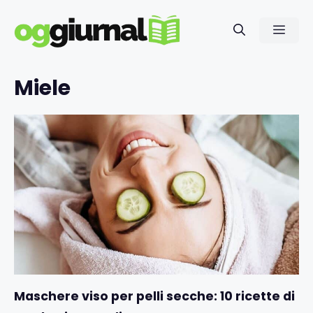
Vai
al
Men
contenuto
Miele
Maschere viso per pelli secche: 10 ricette di