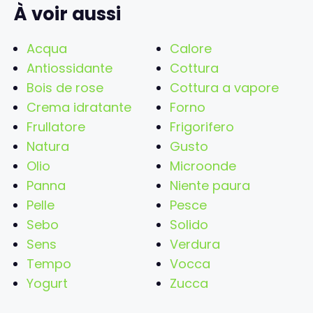
À voir aussi
Acqua
Calore
Antiossidante
Cottura
Bois de rose
Cottura a vapore
Crema idratante
Forno
Frullatore
Frigorifero
Natura
Gusto
Olio
Microonde
Panna
Niente paura
Pelle
Pesce
Sebo
Solido
Sens
Verdura
Tempo
Vocca
Yogurt
Zucca