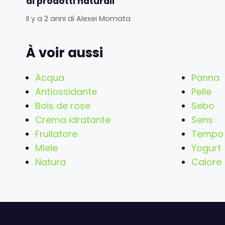
di prodotti naturali
Il y a 2 anni
di
Alexei Momata
À voir aussi
Acqua
Panna
Antiossidante
Pelle
Bois de rose
Sebo
Crema idratante
Sens
Frullatore
Tempo
Miele
Yogurt
Natura
Calore