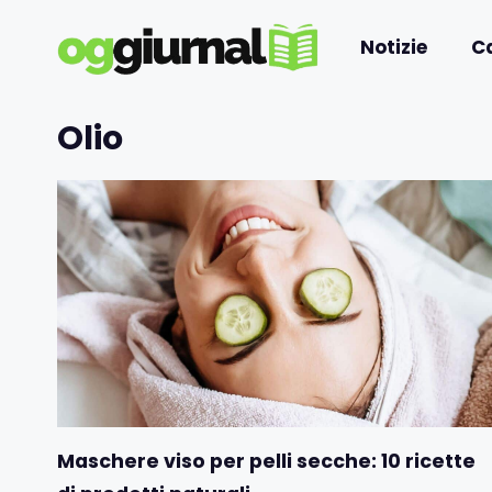
Vai
al
Notizie
C
contenuto
Olio
Maschere viso per pelli secche: 10 ricette