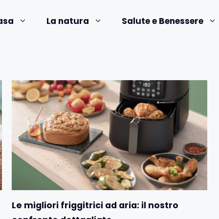
asa
La natura
Salute e Benessere
Le migliori friggitrici ad aria: il nostro