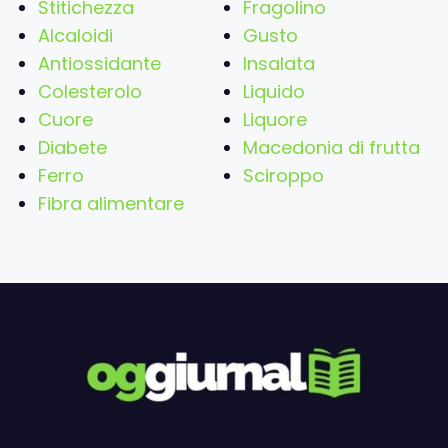
Stitichezza
Fragolino
Alcaloidi
Gusto
Antiossidante
Insalata
Colesterolo
Liquido
Cuore
Liquore
Diabete
Macedonia di frutta
Ferro
Sciroppo
Fibra alimentare