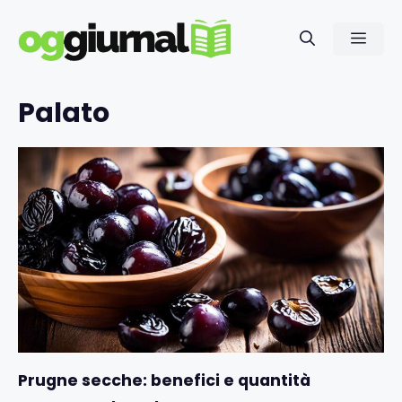
Vai
al
Men
contenuto
Palato
Prugne secche: benefici e quantità