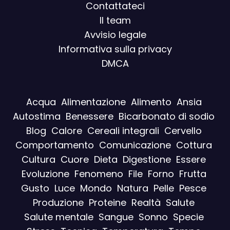
Contattateci
Il team
Avvisio legal
e
Informativa sulla privacy
DMCA
Acqua
Alimentazione
Alimento
Ansia
Autostima
Benessere
Bicarbonato di sodio
Blog
Calore
Cereali integrali
Cervello
Comportamento
Comunicazione
Cottura
Cultura
Cuore
Dieta
Digestione
Essere
Evoluzione
Fenomeno
File
Forno
Frutta
Gusto
Luce
Mondo
Natura
Pelle
Pesce
Produzione
Proteine
Realtà
Salute
Salute mentale
Sangue
Sonno
Specie