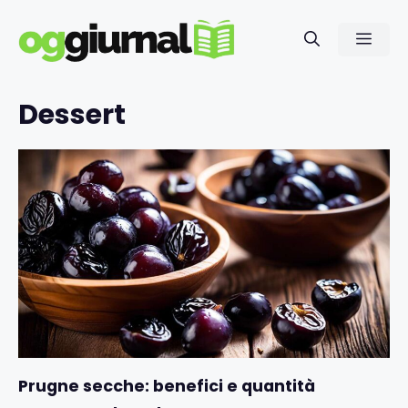
Vai
al
Men
contenuto
Dessert
Prugne secche: benefici e quantità