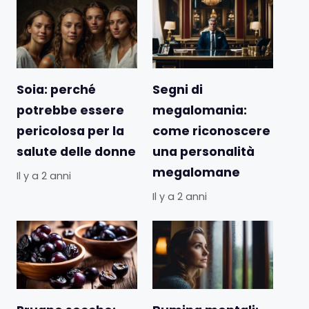
Soia: perché
Segni di
potrebbe essere
megalomania:
pericolosa per la
come riconoscere
salute delle donne
una personalità
megalomane
Il y a 2 anni
Il y a 2 anni