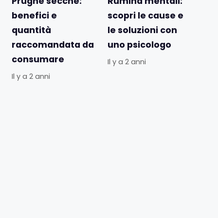
Prugne secche:
Rumina mentali:
benefici e
scopri le cause e
quantità
le soluzioni con
raccomandata da
uno psicologo
consumare
Il y a 2 anni
Il y a 2 anni