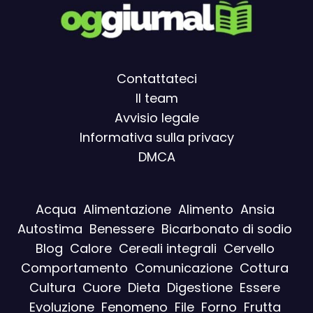
Contattateci
Il team
Avvisio legal
e
Informativa sulla privacy
DMCA
Acqua
Alimentazione
Alimento
Ansia
Autostima
Benessere
Bicarbonato di sodio
Blog
Calore
Cereali integrali
Cervello
Comportamento
Comunicazione
Cottura
Cultura
Cuore
Dieta
Digestione
Essere
Evoluzione
Fenomeno
File
Forno
Frutta