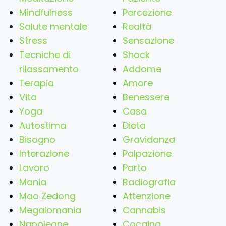
Mindfulness
Percezione
Salute mentale
Realtà
Stress
Sensazione
Tecniche di
Shock
rilassamento
Addome
Terapia
Amore
Vita
Benessere
Yoga
Casa
Autostima
Dieta
Bisogno
Gravidanza
Interazione
Palpazione
Lavoro
Parto
Mania
Radiografia
Mao Zedong
Attenzione
Megalomania
Cannabis
Napoleone
Cocaina