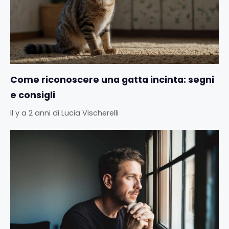
Come riconoscere una gatta incinta: segni
e consigli
Il y a 2 anni
di
Lucia Vischerelli