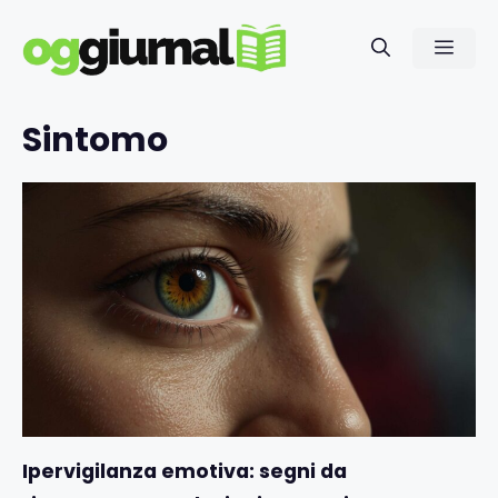
Vai
al
Men
contenuto
Sintomo
Ipervigilanza emotiva: segni da