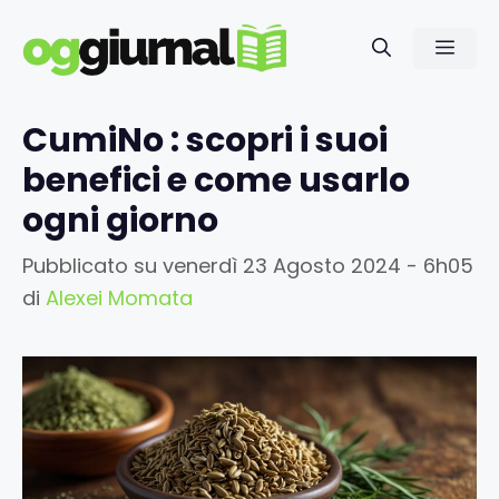
Vai
al
Men
contenuto
CumiNo : scopri i suoi
benefici e come usarlo
ogni giorno
Pubblicato su
venerdì 23 Agosto 2024 - 6h05
di
Alexei Momata