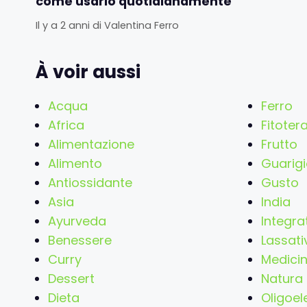
come usarlo quotidianamente
Il y a 2 anni
di
Valentina Ferro
À voir aussi
Acqua
Ferro
Africa
Fitoter
Alimentazione
Frutto
Alimento
Guarigi
Antiossidante
Gusto
Asia
India
Ayurveda
Integra
Benessere
Lassati
Curry
Medici
Dessert
Natura
Dieta
Oligoel