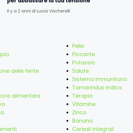
per abbassare la tua tensione
Il y a 2 anni
di
Lucia Vischerelli
Pelle
apia
Piccante
Potassio
one delle ferite
Salute
Sistema immunitario
Tamarindus indica
tore alimentare
Terapia
vo
Vitamine
na
Zinco
Banana
ementi
Cereali integrali