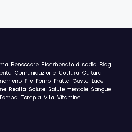
ima
Benessere
Bicarbonato di sodio
Blog
ento
Comunicazione
Cottura
Cultura
enomeno
File
Forno
Frutta
Gusto
Luce
ine
Realtà
Salute
Salute mentale
Sangue
Tempo
Terapia
Vita
Vitamine