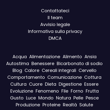
Contattateci
Il team
Avvisio legal
e
Informativa sulla privacy
DMCA
Acqua
Alimentazione
Alimento
Ansia
Autostima
Benessere
Bicarbonato di sodio
Blog
Calore
Cereali integrali
Cervello
Comportamento
Comunicazione
Cottura
Cultura
Cuore
Dieta
Digestione
Essere
Evoluzione
Fenomeno
File
Forno
Frutta
Gusto
Luce
Mondo
Natura
Pelle
Pesce
Produzione
Proteine
Realtà
Salute