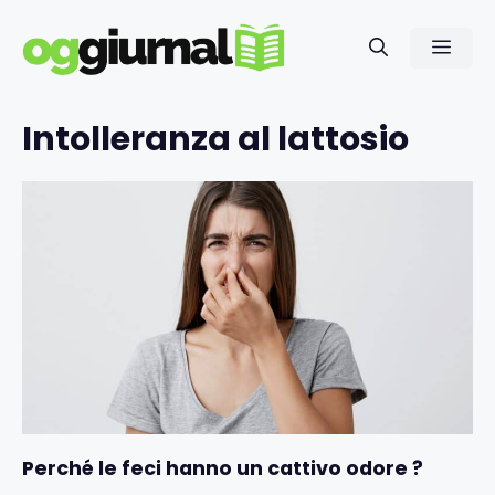
Vai
al
Men
contenuto
Intolleranza al lattosio
Perché le feci hanno un cattivo odore ?