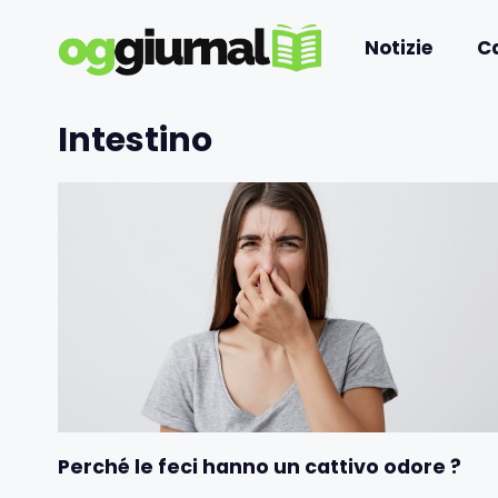
Vai
al
Notizie
C
contenuto
Intestino
Perché le feci hanno un cattivo odore ?