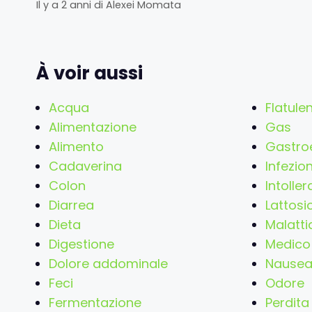
Il y a 2 anni
di
Alexei Momata
À voir aussi
Acqua
Flatule
Alimentazione
Gas
Alimento
Gastroe
Cadaverina
Infezio
Colon
Intoller
Diarrea
Lattosi
Dieta
Malatti
Digestione
Medico
Dolore addominale
Nause
Feci
Odore
Fermentazione
Perdita