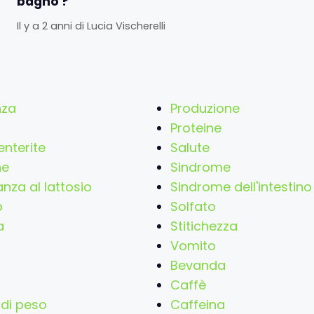
bagno ?
Il y a 2 anni
di
Lucia Vischerelli
nza
Produzione
Proteine
nterite
Salute
ne
Sindrome
anza al lattosio
Sindrome dell'intestino 
o
Solfato
a
Stitichezza
Vomito
a
Bevanda
Caffè
 di peso
Caffeina