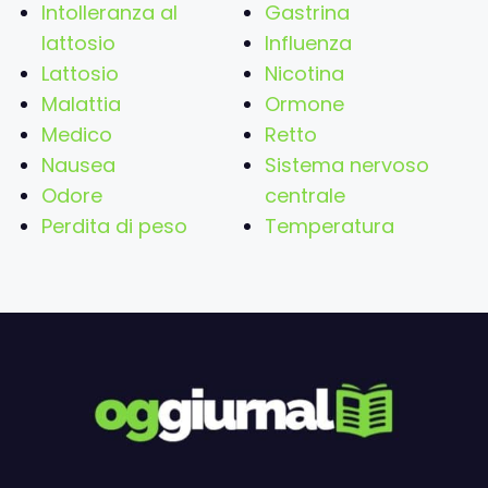
Intolleranza al
Gastrina
lattosio
Influenza
Lattosio
Nicotina
Malattia
Ormone
Medico
Retto
Nausea
Sistema nervoso
Odore
centrale
Perdita di peso
Temperatura