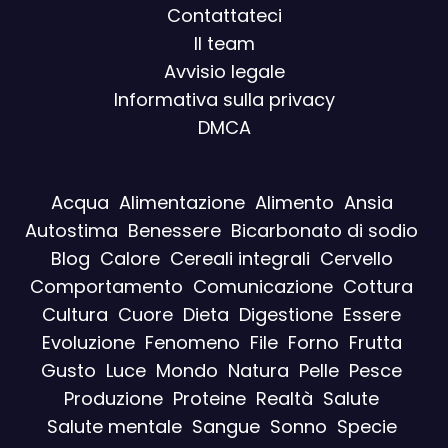
Contattateci
Il team
Avvisio legal
e
Informativa sulla privacy
DMCA
Acqua
Alimentazione
Alimento
Ansia
Autostima
Benessere
Bicarbonato di sodio
Blog
Calore
Cereali integrali
Cervello
Comportamento
Comunicazione
Cottura
Cultura
Cuore
Dieta
Digestione
Essere
Evoluzione
Fenomeno
File
Forno
Frutta
Gusto
Luce
Mondo
Natura
Pelle
Pesce
Produzione
Proteine
Realtà
Salute
Salute mentale
Sangue
Sonno
Specie