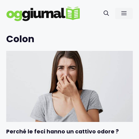
Vai
al
Men
contenuto
Colon
Perché le feci hanno un cattivo odore ?