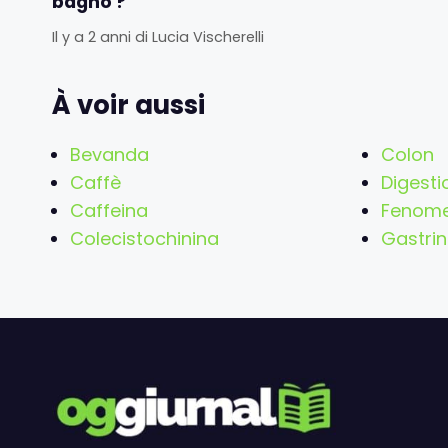
bagno ?
Il y a 2 anni
di
Lucia Vischerelli
À voir aussi
Bevanda
Colon
Caffè
Digesti
Caffeina
Fenom
Colecistochinina
Gastri