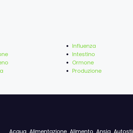
Influenza
one
Intestino
eno
Ormone
na
Produzione
Acqua
Alimentazione
Alimento
Ansia
Autost