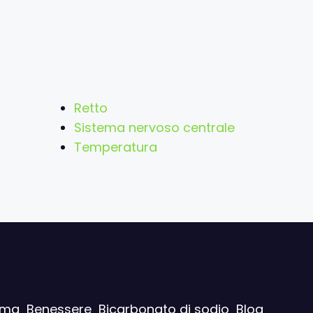
Retto
Sistema nervoso centrale
Temperatura
ima
Benessere
Bicarbonato di sodio
Blog