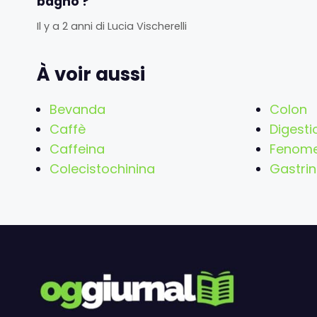
bagno ?
Il y a 2 anni
di
Lucia Vischerelli
À voir aussi
Bevanda
Colon
Caffè
Digesti
Caffeina
Fenom
Colecistochinina
Gastri