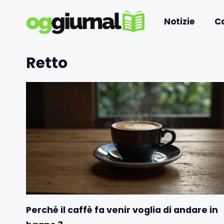
Vai
al
Notizie
C
contenuto
Retto
Perché il caffè fa venir voglia di andare in