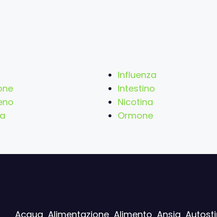
Influenza
one
Intestino
eno
Nicotina
na
Ormone
Acqua
Alimentazione
Alimento
Ansia
Autost