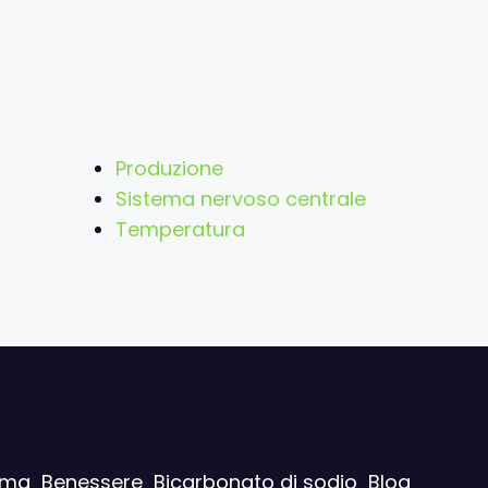
Produzione
Sistema nervoso centrale
Temperatura
ima
Benessere
Bicarbonato di sodio
Blog