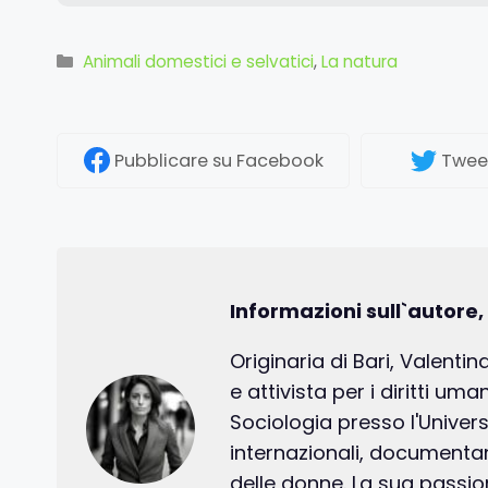
Categorie
Animali domestici e selvatici
,
La natura
Pubblicare
su Facebook
Twee
Informazioni sull`autore,
Originaria di Bari, Valentin
e attivista per i diritti um
Sociologia presso l'Univer
internazionali, documentand
delle donne. La sua passio