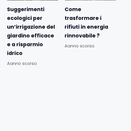
Suggerimenti
Come
ecologici per
trasformare i
un’irrigazione del
rifiuti in energia
giardino efficace
rinnovabile ?
e a risparmio
Aanno scorso
idrico
Aanno scorso