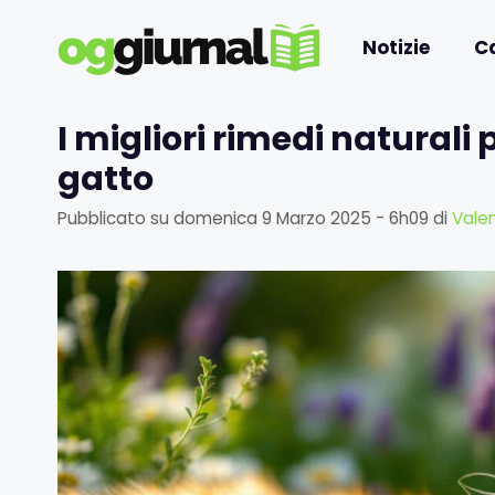
Vai
al
Notizie
C
contenuto
I migliori rimedi naturali 
gatto
Pubblicato su
domenica 9 Marzo 2025 - 6h09
di
Valen