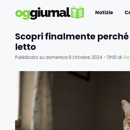
Vai
al
Notizie
C
contenuto
Scopri finalmente perché i
letto
Pubblicato su
domenica 6 Ottobre 2024 - 11h10
di
Al