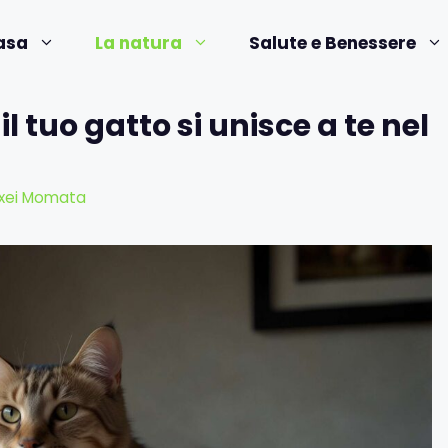
asa
La natura
Salute e Benessere
l tuo gatto si unisce a te nel
exei Momata