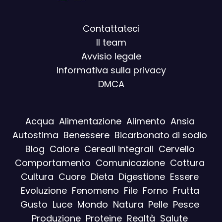
Contattateci
Il team
Avvisio legal
e
Informativa sulla privacy
DMCA
Acqua
Alimentazione
Alimento
Ansia
Autostima
Benessere
Bicarbonato di sodio
Blog
Calore
Cereali integrali
Cervello
Comportamento
Comunicazione
Cottura
Cultura
Cuore
Dieta
Digestione
Essere
Evoluzione
Fenomeno
File
Forno
Frutta
Gusto
Luce
Mondo
Natura
Pelle
Pesce
Produzione
Proteine
Realtà
Salute