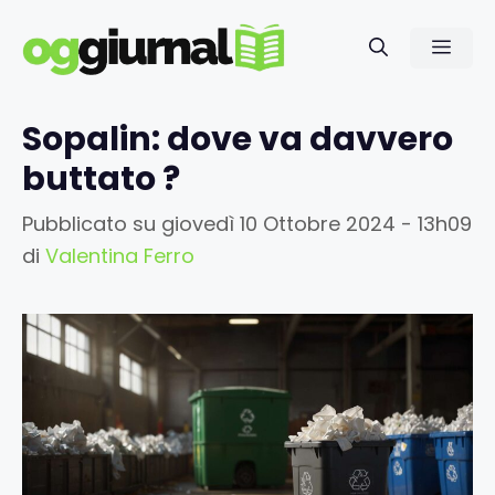
Vai
al
Men
contenuto
Sopalin: dove va davvero
buttato ?
Pubblicato su
giovedì 10 Ottobre 2024 - 13h09
di
Valentina Ferro